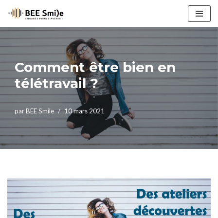
Aller
au
contenu
Comment être bien en
télétravail ?
par
BEE Smile
10 mars 2021