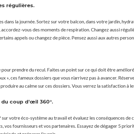
s régulières.
 dans la journée. Sortez sur votre balcon, dans votre jardin, hydr
, accordez-vous des moments de respiration. Changez aussi réguli
rtains appels ou changez de pièce. Pensez aussi aux autres personne
 pour prendre du recul. Faites un point sur ce qui doit être amélior
lloux », ces fameux dossiers que vous n’arrivez pas à avancer. Réser
 produire au calme sur ces dossiers. Vous verrez la satisfaction à le
e du coup d’œil 360°.
° sur votre éco-système au travail et évaluez les conséquences de 
ts, vos fournisseurs et vos partenaires. Essayez de dégager 5 priorit
ériode et préparer l’avenir.