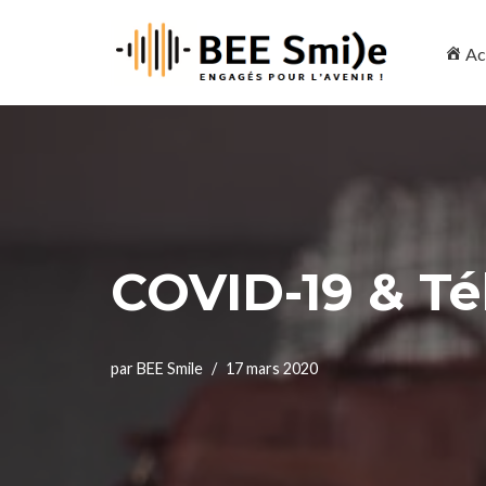
Ac
Aller
au
contenu
COVID-19 & Tél
par
BEE Smile
17 mars 2020