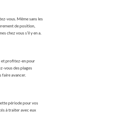
atez-vous. Même sans les
èrement de position,
s chez vous s’il y en a.
é et profitez-en pour
vez-vous des plages
s faire avancer.
cette période pour vos
és à traiter avec eux