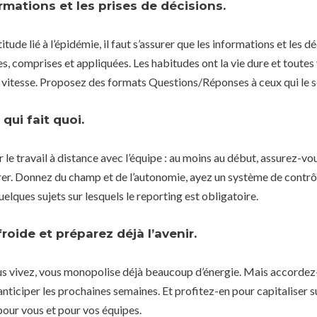
rmations et les prises de décisions.
tude lié à l’épidémie, il faut s’assurer que les informations et les d
es, comprises et appliquées. Les habitudes ont la vie dure et toutes
 vitesse. Proposez des formats Questions/Réponses à ceux qui le s
qui fait quoi.
er le travail à distance avec l’équipe : au moins au début, assurez-vo
ivrer. Donnez du champ et de l’autonomie, ayez un système de contr
 quelques sujets sur lesquels le reporting est obligatoire.
froide et préparez déjà l’avenir.
us vivez, vous monopolise déjà beaucoup d’énergie. Mais accorde
 anticiper les prochaines semaines. Et profitez-en pour capitaliser 
pour vous et pour vos équipes.