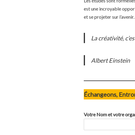
Les études sont formelles 
est une incroyable opport
et se projeter sur l’avenir.
La créativité, c’es
Albert Einstein
Échangeons, Entron
Votre Nom et votre orga