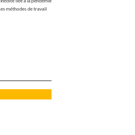
 inédite liée à la pendémie
 ses méthodes de travail